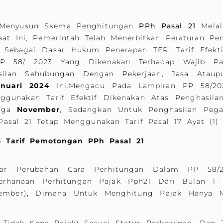
 Menyusun Skema Penghitungan
PPh Pasal 21
Melalu
Saat Ini, Pemerintah Telah Menerbitkan Peraturan 
) Sebagai Dasar Hukum Penerapan TER. Tarif Efek
PP 58/ 2023 Yang Dikenakan Terhadap Wajib Pa
silan Sehubungan Dengan Pekerjaan, Jasa Ata
nuari 2024
Ini.Mengacu Pada Lampiran PP 58/20
ggunakan Tarif Efektif Dikenakan Atas Penghasila
gga
November
, Sedangkan Untuk Penghasilan Pe
sal 21 Tetap Menggunakan Tarif Pasal 17 Ayat (1
 Tarif Pemotongan PPh Pasal 21
sar Perubahan Cara Perhitungan Dalam PP 58/
erhanaan Perhitungan Pajak Pph21 Dari Bulan 1 
ember), Dimana Untuk Menghitung Pajak Hanya 