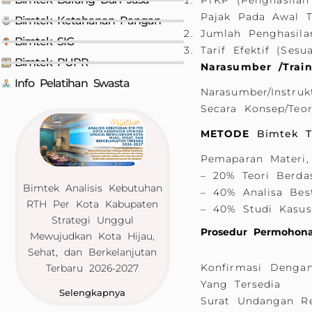
PTKP (Penghasilan
Pajak Pada Awal T
Bimtek Ketahanan Pangan
Jumlah Penghasila
Bimtek SIG
Tarif Efektif (ses
Bimtek PUPR
Narasumber /Trai
Info Pelatihan Swasta
Narasumber/Instr
Secara Konsep/teo
METODE
Bimtek T
Pemaparan Materi,
– 20% Teori Berdas
Bimtek Analisis Kebutuhan
– 40% Analisa Best
RTH Per Kota Kabupaten
– 40% Studi Kasus
Strategi Unggul
Prosedur Permohona
Mewujudkan Kota Hijau,
Sehat, dan Berkelanjutan
Konfirmasi Denga
Terbaru 2026-2027
Yang Tersedia
Selengkapnya
Surat Undangan R