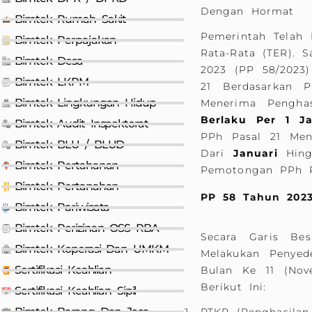
Dengan Hormat
Bimtek Rumah Sakit
Pemerintah Telah
Bimtek Perpajakan
Rata-Rata (TER). 
Bimtek Desa
2023 (PP 58/2023
Bimtek LKPM
21 Berdasarkan 
Bimtek Lingkungan Hidup
Menerima Pengha
Berlaku Per 1 Ja
Bimtek Audit Inspektorat
PPh Pasal 21 Men
Bimtek BLU / BLUD
Dari
Januari
Hin
Bimtek Pertahanan
Pemotongan PPh Pa
Bimtek Pertanahan
PP 58 Tahun 2023
Bimtek Pariwisata
Bimtek Perizinan OSS RBA
Secara Garis Be
Bimtek Koperasi Dan UMKM
Melakukan Penyed
Sertifikasi Keahlian
Bulan Ke 11 (Nov
Berikut Ini:
Sertifikasi Keahlian Sipil
Bimtek Barang Dan Jasa