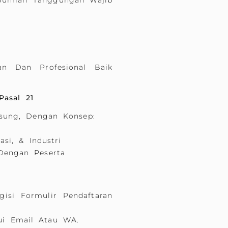
 Jumlah Tanggungan Wajib
an Dan Profesional Baik
Pasal 21
gsung, Dengan Konsep:
si, & Industri
Dengan Peserta
isi Formulir Pendaftaran
ui Email Atau WA.