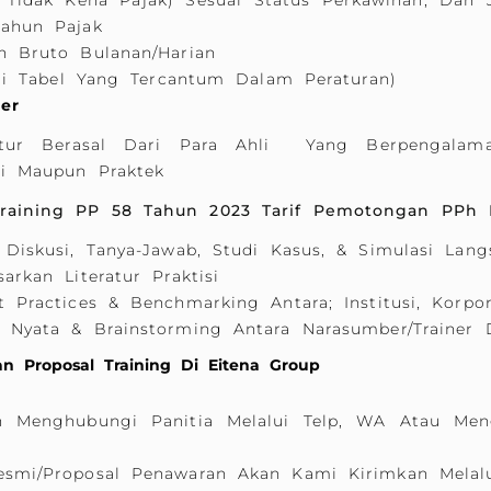
 Tidak Kena Pajak) Sesuai Status Perkawinan, Dan
ahun Pajak
n Bruto Bulanan/Harian
uai Tabel Yang Tercantum Dalam Peraturan)
ner
uktur Berasal Dari Para Ahli Yang Berpengalam
ri Maupun Praktek
raining PP 58 Tahun 2023 Tarif Pemotongan PPh 
 Diskusi, Tanya-Jawab, Studi Kasus, & Simulasi Lan
arkan Literatur Praktisi
 Practices & Benchmarking Antara; Institusi, Korpora
 Nyata & Brainstorming Antara Narasumber/trainer 
n Proposal Training Di Eitena Group
n Menghubungi Panitia Melalui Telp, WA Atau Meng
esmi/proposal Penawaran Akan Kami Kirimkan Melal