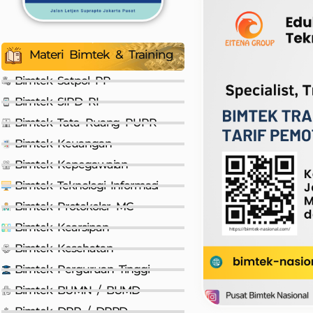
Materi Bimtek & Training
Bimtek Satpol PP
Bimtek SIPD RI
Bimtek Tata Ruang PUPR
Bimtek Keuangan
Bimtek Kepegawaian
Bimtek Teknologi Informasi
Bimtek Protokoler MC
Bimtek Kearsipan
Bimtek Kesehatan
Bimtek Perguruan Tinggi
Bimtek BUMN / BUMD
Bimtek DPR / DPRD