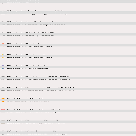
Bimtek LKPM
Bimtek Lingkungan Hidup
Bimtek Audit Inspektorat
Bimtek BLU / BLUD
Bimtek Pertahanan
Bimtek Pertanahan
Bimtek Pariwisata
Bimtek Perizinan OSS RBA
Bimtek Koperasi Dan UMKM
Sertifikasi Keahlian
Sertifikasi Keahlian Sipil
Bimtek Barang Dan Jasa
Bimtek Ketahanan Pangan