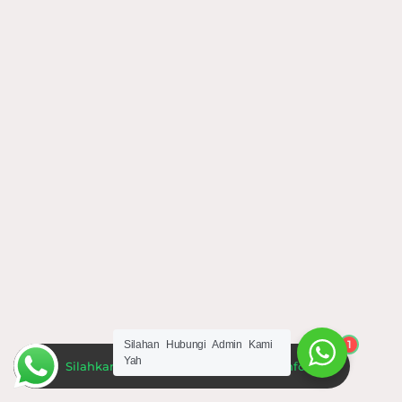
1
Silahan Hubungi Admin Kami
Yah
Silahkan Hubungi Admin Untuk Informasi