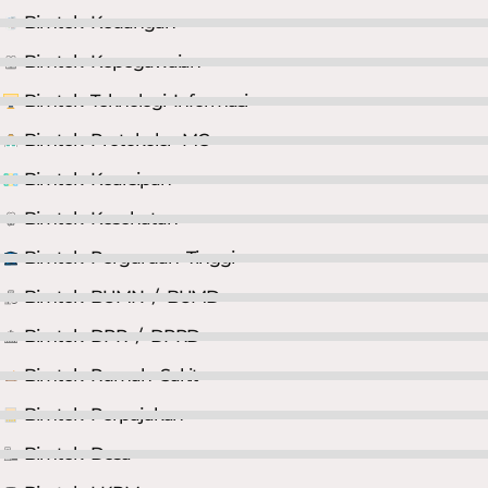
Bimtek Keuangan
Bimtek Kepegawaian
Bimtek Teknologi Informasi
Bimtek Protokoler MC
Bimtek Kearsipan
Bimtek Kesehatan
Bimtek Perguruan Tinggi
Bimtek BUMN / BUMD
Bimtek DPR / DPRD
Bimtek Rumah Sakit
Bimtek Perpajakan
Bimtek Desa