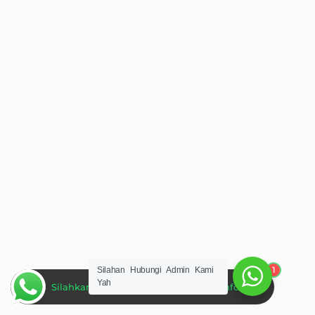
1
Silahan Hubungi Admin Kami
Yah
Silahkan Hubungi Admin Untuk Informasi