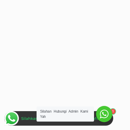
1
Silahan Hubungi Admin Kami
Yah
Silahkan Hubungi Admin Untuk Informasi