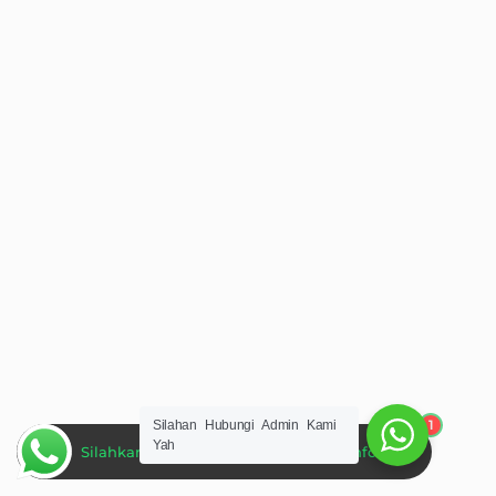
1
Silahan Hubungi Admin Kami
Yah
Silahkan Hubungi Admin Untuk Informasi