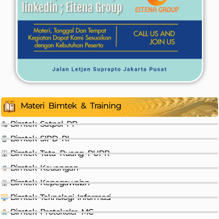
Materi Bimtek & Training
Bimtek Satpol PP
Bimtek SIPD RI
Bimtek Tata Ruang PUPR
Bimtek Keuangan
Bimtek Kepegawaian
Bimtek Teknologi Informasi
Bimtek Protokoler MC