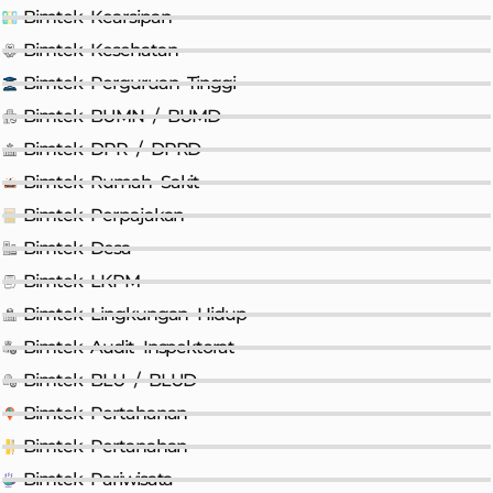
Bimtek Kearsipan
Bimtek Kesehatan
Bimtek Perguruan Tinggi
Bimtek BUMN / BUMD
Bimtek DPR / DPRD
Bimtek Rumah Sakit
Bimtek Perpajakan
Bimtek Desa
Bimtek LKPM
Bimtek Lingkungan Hidup
Bimtek Audit Inspektorat
Bimtek BLU / BLUD
Bimtek Pertahanan
Bimtek Pertanahan
Bimtek Pariwisata