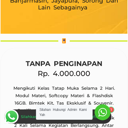
Banjarmasin, Jayapura, Sorong Dan
Lain Sebagainya
TANPA PENGINAPAN
Rp. 4.000.000
Mengikuti Kelas Tatap Muka Selama 2 Hari.
Modul Materi, Softcopy Materi & Flashdisk
16GB. Bimtek Kit, Tas Eksklusif & Souvenir.
1
Silahan Hubungi Admin Kami
Sertifikat Pelatihan. Makan Siang Selama
Yah
Silahkan Hubungi Admin Untuk Informasi
Kegiatan Berlangsung. Coffebreak Sebanyak
2 Kali Selama Kegiatan Berlangsung. Antar