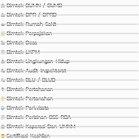
Bimtek BUMN / BUMD
Bimtek DPR / DPRD
Bimtek Rumah Sakit
Bimtek Perpajakan
Bimtek Desa
Bimtek LKPM
Bimtek Lingkungan Hidup
Bimtek Audit Inspektorat
Bimtek BLU / BLUD
Bimtek Pertahanan
Bimtek Pertanahan
Bimtek Pariwisata
Bimtek Perizinan OSS RBA
Bimtek Koperasi Dan UMKM
Sertifikasi Keahlian