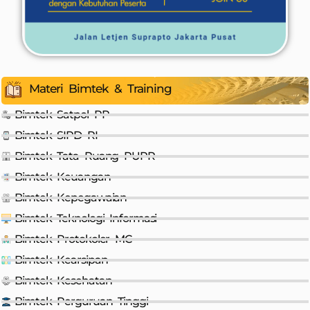
Materi Bimtek & Training
Bimtek Satpol PP
Bimtek SIPD RI
Bimtek Tata Ruang PUPR
Bimtek Keuangan
Bimtek Kepegawaian
Bimtek Teknologi Informasi
Bimtek Protokoler MC
Bimtek Kearsipan
Bimtek Kesehatan
Bimtek Perguruan Tinggi